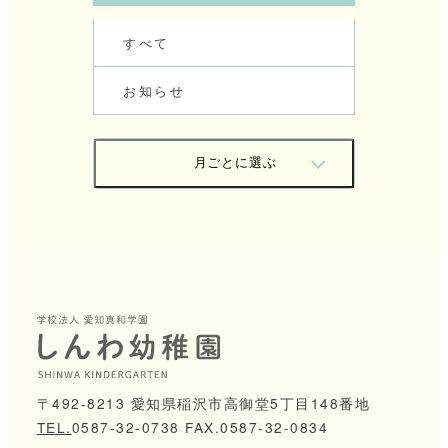
す
べ
て
お
知
ら
せ
月
ご
と
に
選
ぶ
2
0
2
6
/
0
7
2
0
2
6
/
0
6
2
0
2
6
/
0
5
2
0
2
6
/
0
4
2
0
2
6
/
0
3
2
0
2
6
/
0
2
2
0
2
6
/
0
1
2
0
2
5
/
1
2
〒492-8213 愛知県稲沢市高御堂5丁目148番地
TEL.
0
5
8
7
-
3
2
-
0
7
3
8
FAX.0587-32-0834
2
0
2
5
/
1
1