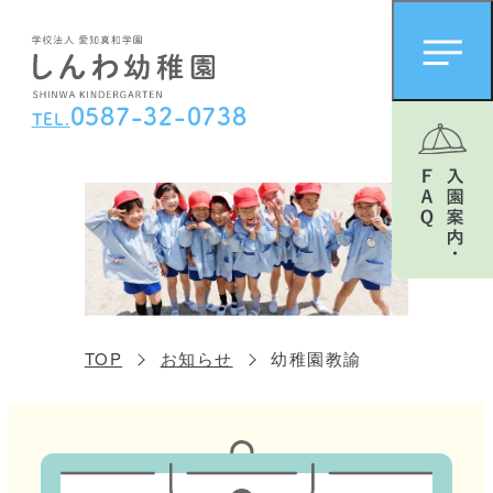
0
5
8
7
-
3
2
-
0
7
3
8
TEL.
TOP
お知らせ
幼稚園教諭