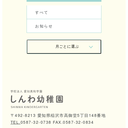
す
べ
て
お
知
ら
せ
月
ご
と
に
選
ぶ
2
0
2
6
/
0
7
2
0
2
6
/
0
6
2
0
2
6
/
0
5
2
0
2
6
/
0
4
2
0
2
6
/
0
3
2
0
2
6
/
0
2
2
0
2
6
/
0
1
2
0
2
5
/
1
2
〒492-8213 愛知県稲沢市高御堂5丁目148番地
TEL.
0
5
8
7
-
3
2
-
0
7
3
8
FAX.0587-32-0834
2
0
2
5
/
1
1