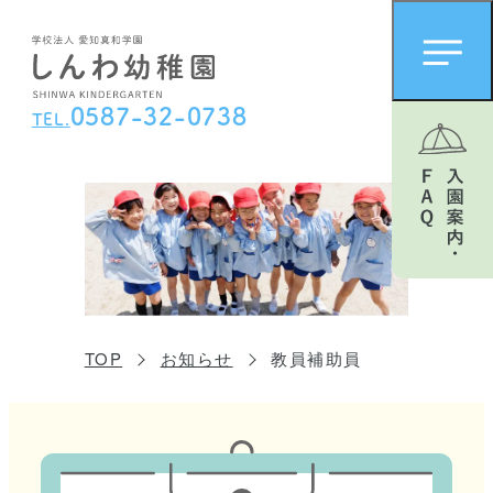
0
5
8
7
-
3
2
-
0
7
3
8
TEL.
TOP
お知らせ
教員補助員