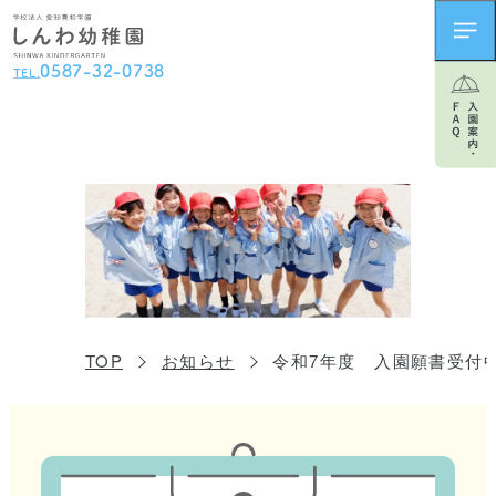
0
5
8
7
-
3
2
-
0
7
3
8
TEL.
TOP
お知らせ
令和7年度 入園願書受付