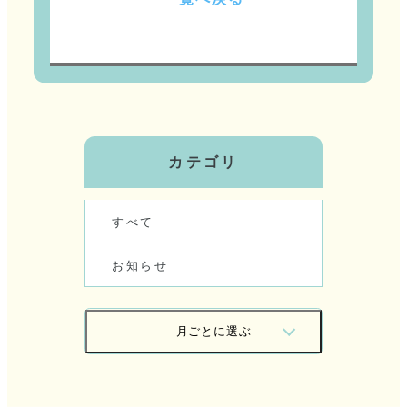
カテゴリ
す
べ
て
お
知
ら
せ
月
ご
と
に
選
ぶ
2
0
2
6
/
0
7
2
0
2
6
/
0
6