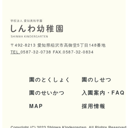
2
0
2
6
/
0
5
2
0
2
6
/
0
4
2
0
2
6
/
0
3
2
0
2
6
/
0
2
2
0
2
6
/
0
1
2
0
2
5
/
1
2
〒492-8213 愛知県稲沢市高御堂5丁目148番地
TEL.
0
5
8
7
-
3
2
-
0
7
3
8
FAX.0587-32-0834
2
0
2
5
/
1
1
2
0
2
5
/
0
9
2
0
2
5
/
0
8
2
0
2
5
/
0
7
園
の
と
く
し
ょ
く
園
の
し
せ
つ
2
0
2
5
/
0
6
園
の
せ
い
か
つ
入
園
案
内
・
F
A
Q
2
0
2
5
/
0
5
2
0
2
5
/
0
4
M
A
P
採
用
情
報
2
0
2
5
/
0
1
2
0
2
4
/
1
1
2
0
2
4
/
1
0
Copyright (C) 2023 Shinwa Kindergarten. All Rights Reserved.