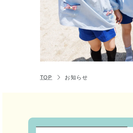
TOP
お知らせ