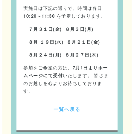
実施日は下記の通りで、時間は各日
10:20～11:30
を予定しております。
７月３１日
(
金
)
８月３日
(
月
)
８月 １９日
(
水
)
８月２１日
(
金
)
８月２４日
(
月
)
８月２７日
(
木
)
参加をご希望の方は、
7月1日よりホー
ムページにて受付
いたします。 皆さま
のお越しを心よりお待ちしておりま
す。
一
覧
へ
戻
る