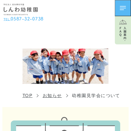
0
5
8
7
-
3
2
-
0
7
3
8
TEL.
TOP
お知らせ
幼稚園見学会について