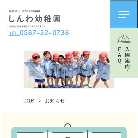
0
5
8
7
-
3
2
-
0
7
3
8
TEL.
TOP
お知らせ