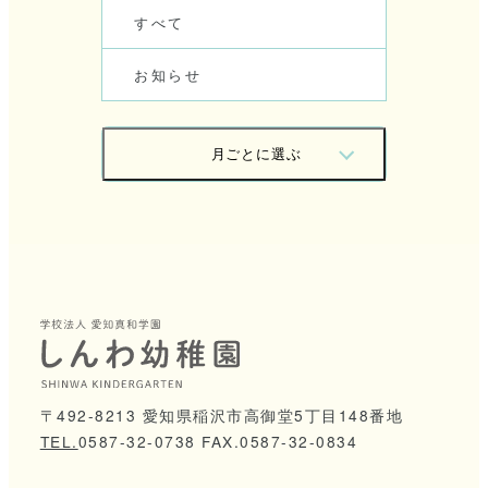
す
べ
て
お
知
ら
せ
月
ご
と
に
選
ぶ
2
0
2
6
/
0
7
2
0
2
6
/
0
6
2
0
2
6
/
0
5
2
0
2
6
/
0
4
2
0
2
6
/
0
3
2
0
2
6
/
0
2
2
0
2
6
/
0
1
2
0
2
5
/
1
2
〒492-8213 愛知県稲沢市高御堂5丁目148番地
TEL.
0
5
8
7
-
3
2
-
0
7
3
8
FAX.0587-32-0834
2
0
2
5
/
1
1
2
0
2
5
/
0
9