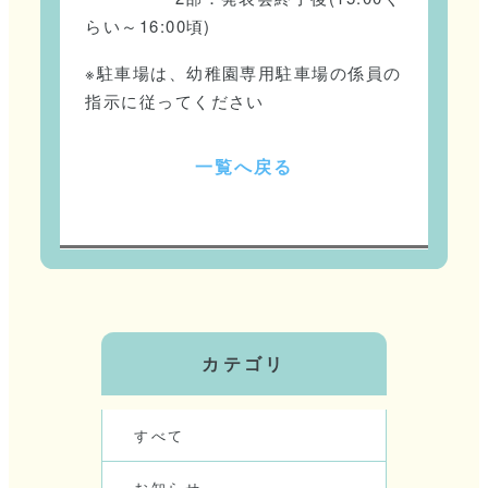
らい～16:00頃)
※駐車場は、幼稚園専用駐車場の係員の
指示に従ってください
一
覧
へ
戻
る
カテゴリ
す
べ
て
お
知
ら
せ