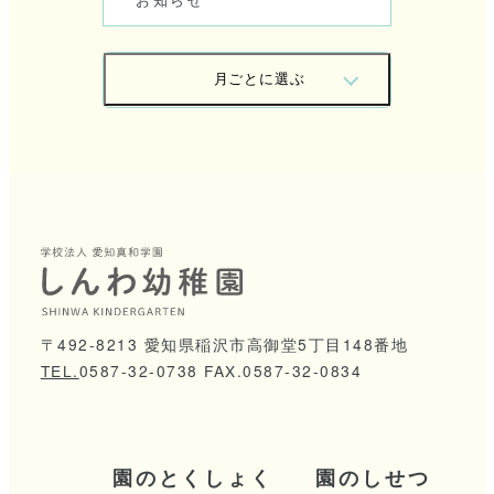
月
ご
と
に
選
ぶ
2
0
2
6
/
0
7
2
0
2
6
/
0
6
2
0
2
6
/
0
5
2
0
2
6
/
0
4
2
0
2
6
/
0
3
2
0
2
6
/
0
2
2
0
2
6
/
0
1
2
0
2
5
/
1
2
〒492-8213 愛知県稲沢市高御堂5丁目148番地
TEL.
0
5
8
7
-
3
2
-
0
7
3
8
FAX.0587-32-0834
2
0
2
5
/
1
1
2
0
2
5
/
0
9
2
0
2
5
/
0
8
2
0
2
5
/
0
7
園
の
と
く
し
ょ
く
園
の
し
せ
つ