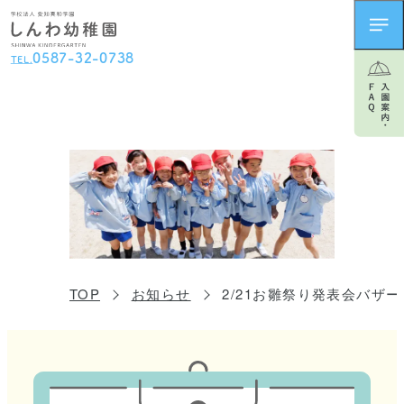
0
5
8
7
-
3
2
-
0
7
3
8
TEL.
TOP
お知らせ
2/21お雛祭り発表会バザー