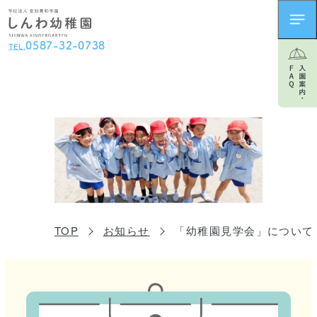
0
5
8
7
-
3
2
-
0
7
3
8
TEL.
TOP
お知らせ
「幼稚園見学会」について