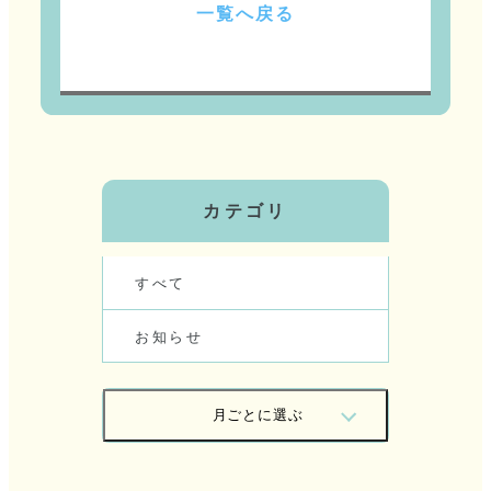
一
覧
へ
戻
る
カテゴリ
す
べ
て
お
知
ら
せ
月
ご
と
に
選
ぶ
2
0
2
6
/
0
7
2
0
2
6
/
0
6