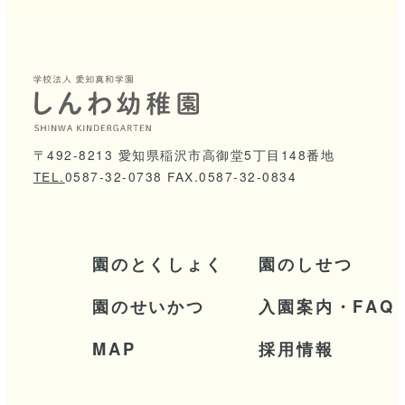
2
0
2
6
/
0
5
2
0
2
6
/
0
4
2
0
2
6
/
0
3
2
0
2
6
/
0
2
2
0
2
6
/
0
1
2
0
2
5
/
1
2
〒492-8213 愛知県稲沢市高御堂5丁目148番地
TEL.
0
5
8
7
-
3
2
-
0
7
3
8
FAX.0587-32-0834
2
0
2
5
/
1
1
2
0
2
5
/
0
9
2
0
2
5
/
0
8
2
0
2
5
/
0
7
園
の
と
く
し
ょ
く
園
の
し
せ
つ
2
0
2
5
/
0
6
園
の
せ
い
か
つ
入
園
案
内
・
F
A
Q
2
0
2
5
/
0
5
2
0
2
5
/
0
4
M
A
P
採
用
情
報
2
0
2
5
/
0
1
2
0
2
4
/
1
1