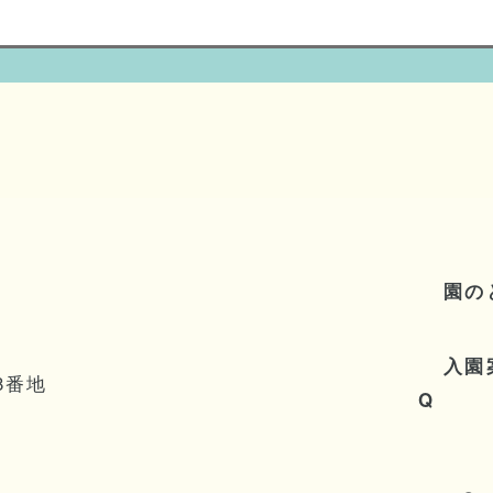
園
の
入
園
8番地
Q