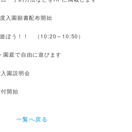
入園願書配布開始
！！ （10:20～10:50）
自由に遊びます
度入園説明会
付開始
一
覧
へ
戻
る