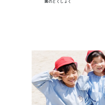
園
の
と
く
し
ょ
く