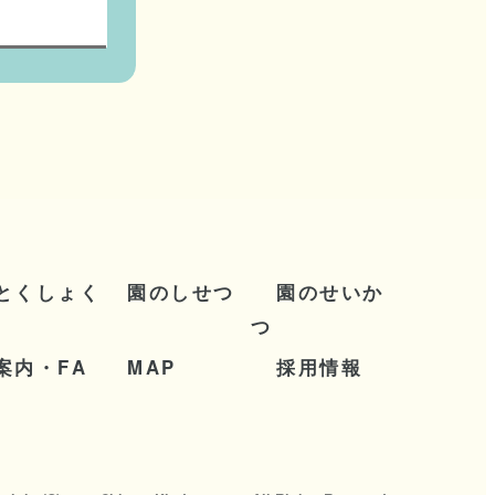
と
く
し
ょ
く
園
の
し
せ
つ
園
の
せ
い
か
つ
案
内
・
F
A
M
A
P
採
用
情
報