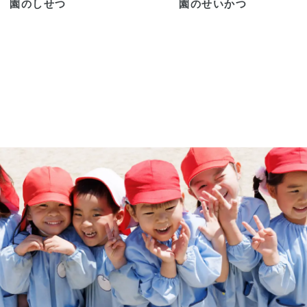
園
の
し
せ
つ
園
の
せ
い
か
つ