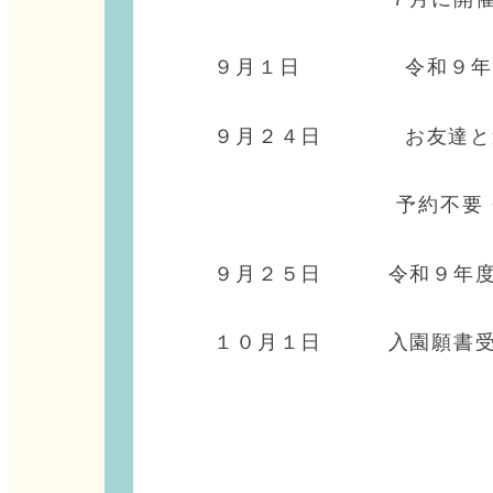
９月１日 令和９年度
９月２４日 お友達と遊ぼう
予約不要・園庭で
９月２５日 令和９年
１０月１日 入園願書受