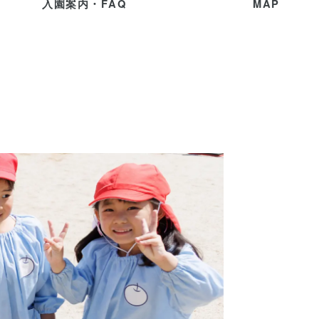
入
園
案
内
・
F
A
Q
M
A
P